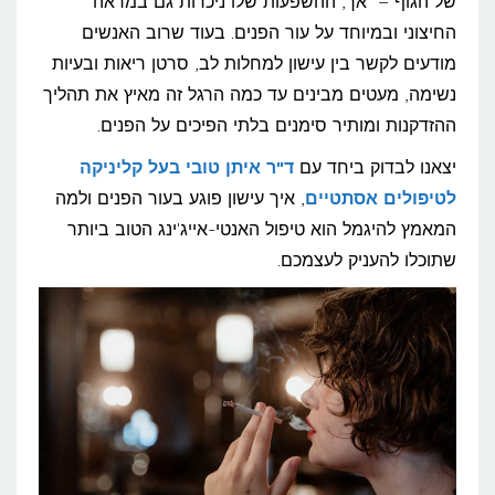
של הגוף – אך, ההשפעות שלו ניכרות גם במראה
על
החיצוני ובמיוחד על עור הפנים. בעוד שרוב האנשים
עור
מודעים לקשר בין עישון למחלות לב, סרטן ריאות ובעיות
נשימה, מעטים מבינים עד כמה הרגל זה מאיץ את תהליך
הפנים
ההזדקנות ומותיר סימנים בלתי הפיכים על הפנים.
שלך?
יצאנו לבדוק ביחד עם
ד"ר איתן טובי בעל קליניקה
לטיפולים אסתטיים
, איך עישון פוגע בעור הפנים ולמה
המאמץ להיגמל הוא טיפול האנטי-אייג'ינג הטוב ביותר
שתוכלו להעניק לעצמכם.