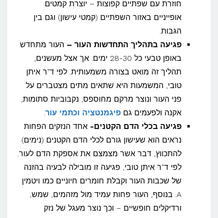
חוזרת עם שפתיים קפוצות – יוצרת קמטים
אופייניים באזור השפתיים (קמטי עישון) וגם בין
הגבות.
פגיעה בתהליך התחדשות העור –
העור מתחדש
באופן טבעי כל 28-30 ימים. אך אצל מעשנים,
תהליך זה מואט בצורה משמעותית. לפי ד"ר איתן
טובי, המשמעות היא שתאים מתים מצטברים על
פני העור ונוצר מרקם מחוספס, נקבוביות סתומות,
אקנה ולפעמים גם
פיגמנטציה וכתמי עור
.
פגיעה בכלי הדם הקטנים-
אחד הנזקים הפחות
נראים הוא שעישון גורם לכלי הדם הקטנים (נימים)
להתכווץ, דבר אשר מצמצם את אספקת הדם לעור.
לפי ד"ר איתן טובי, פגיעה זו מובילה לבעיה בהזנה
של שכבות העור וקבלת חומרים חיוניים כמו ויטמין
A. בנוסף, העור פחות עמיד מול מזהמים, שמש,
ורדיקלים חופשיים – וכך נוצר מעגל של נזק