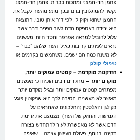
פחמן חד-חמצני ומתכות כבדות. פחמן חד-חמצני
נקשר להמוגלובין בדם ובכך מונע מהעור לקבל את
החמצן שהוא זקוק לו. לפי ד"ר איתן טובי, התוצאה
היא ירידה באספקת הדם לעור הפנים דבר אשר
עלול להוביל למראה אפרפר וחסר חיות. מעשנים
נראים לעיתים קרובות כאילו העור שלהם "כבוי" –
לא משנה כמה הם ישנים, משתמשים בקרמים או
טיפולי קולגן
.
הזדקנות מוקדמת – קמטים עמוקים יותר,
מוקדם יותר
–
מחקרים רבים הוכיחו כי מעשנים
מפתחים קמטים עמוקים יותר ובגיל מוקדם יותר
מאשר לא מעשנים. הסיבה לכך היא שניקוטין פוגע
בקולגן והאלסטין (החלבונים שאחראים על
הגמישות והחוזק של העור) ומצמצם את זרימת
הדם אשר לא מאפשרת לעור להתחדש בצורה
תקינה. בנוסף, פעולת העישון עצמה – שאיפה