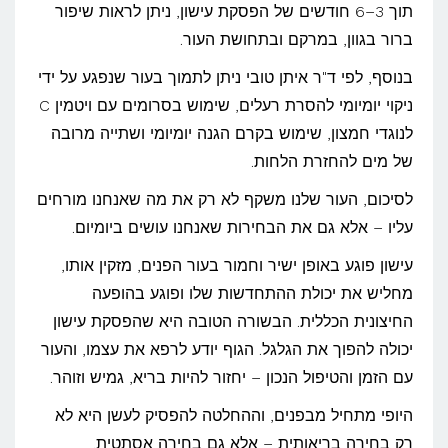
תוך 3–6 חודשים של הפסקת עישון, ניתן לראות שיפור
ברור בגוון, במרקם ובתחושת העור.
בנוסף, לפי ד"ר איתן טובי ניתן לתמוך בעור שנפגע על ידי
ניקוי יומיומי להסרת רעלים, שימוש בסרומים עם ויטמין C
לנוגדי חמצון, שימוש בקרם הגנה יומיומי ושתייה מרובה
של מים להחזרת הלחות.
לסיכום, העור שלנו משקף לא רק את מה שאנחנו מורחים
עליו – אלא גם את הבחירות שאנחנו עושים ביומיום.
עישון פוגע באופן ישיר וחמור בעור הפנים, מזקין אותו,
מחליש את יכולת ההתחדשות שלו ופוגע בהופעה
החיצונית הכללית. הבשורה הטובה היא שהפסקת עישון
יכולה להפוך את הגלגל. הגוף יודע לרפא את עצמו, והעור
עם הזמן והטיפול הנכון – יחזור להיות בריא, גמיש וזוהר.
היופי מתחיל מבפנים, וההחלטה להפסיק לעשן היא לא
רק בחירה בריאותית – אלא גם בחירה אסתטית.